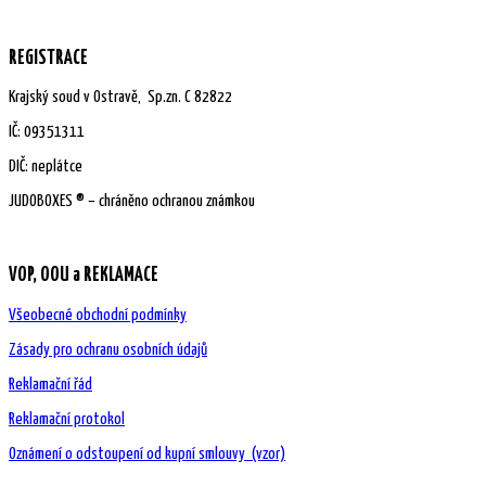
REGISTRACE
Krajský soud v Ostravě, Sp.zn. C 82822
IČ:
09351311
DIČ: neplátce
JUDOBOXES ® – chráněno ochranou známkou
VOP, OOU a REKLAMACE
Všeobecné obchodní podmínky
Zásady pro ochranu osobních údajů
Reklamační řád
Reklamační protokol
Oznámení o odstoupení od kupní smlouvy (vzor)