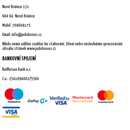
Nové Bránice 131
664 64 Nové Bránice
Mobil: 704609175
Email: info@judoboxes.cz
Nikdo nemá udělen souhlas ke stahování, šíření nebo následnému zpracovávání
obsahu stránek www.judoboxes.cz
BANKOVNÍ SPOJENÍ
Raiffeisen Bank a.s.
č.u.: 2541094002/5500