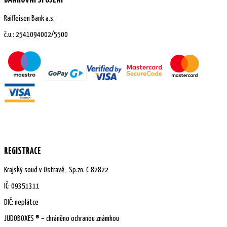
BANKOVNÍ SPOJENÍ
Raiffeisen Bank a.s.
č.u.: 2541094002/5500
REGISTRACE
Krajský soud v Ostravě, Sp.zn. C 82822
IČ:
09351311
DIČ: neplátce
JUDOBOXES ® – chráněno ochranou známkou