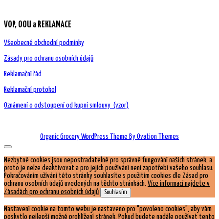
VOP, OOU a REKLAMACE
Všeobecné obchodní podmínky
Zásady pro ochranu osobních údajů
Reklamační řád
Reklamační protokol
Oznámení o odstoupení od kupní smlouvy (vzor)
Organic Grocery WordPress Theme
By Ovation Themes
Nezbytné cookies jsou nepostradatelné pro správné fungování našich stránek, a
proto je nelze deaktivovat a pro jejich používání není zapotřebí vašeho souhlasu.
Pokračováním užívání této stránky souhlasíte s použitím cookies dle Zásad pro
ochranu osobních údajů uvedených na těchto stránkách.
Více informací najdete v
Zásadách pro ochranu osobních údajů
Souhlasím
Nastavení cookie na tomto webu je nastaveno pro "povoleno cookies", aby vám
poskytlo nejlepší možné prohlížení stránek. Pokud budete nadále používat tento