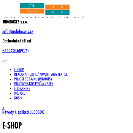
Skip
to
content
JUDOBOXES s.r.o.
info@judoboxes.cz
Obchodní oddělení
+420704609175
E-SHOP
REKLAMNÍ TEXTIL / ADVERTISING TEXTILE
PŮJČ SI DODÁVKU (MINIBUS)
PŮJČOVNA KOSTÝMŮ A MASEK
E-LEARNING
MŮJ ÚČET
KOŠÍK
Close
x
Menu
Návody k aplikaci JUDOBOX
E-SHOP