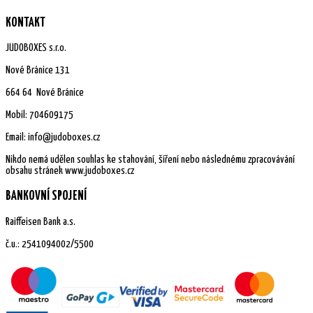
Možnosti
Možnosti
lze
lze
KONTAKT
vybrat
vybrat
na
na
JUDOBOXES s.r.o.
stránce
stránce
produktu
produktu
Nové Bránice 131
664 64 Nové Bránice
Mobil: 704609175
Email: info@judoboxes.cz
Nikdo nemá udělen souhlas ke stahování, šíření nebo následnému zpracovávání
obsahu stránek www.judoboxes.cz
BANKOVNÍ SPOJENÍ
Raiffeisen Bank a.s.
č.u.: 2541094002/5500