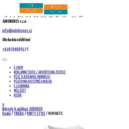
Skip
to
content
JUDOBOXES s.r.o.
info@judoboxes.cz
Obchodní oddělení
+420704609175
E-SHOP
REKLAMNÍ TEXTIL / ADVERTISING TEXTILE
PŮJČ SI DODÁVKU (MINIBUS)
PŮJČOVNA KOSTÝMŮ A MASEK
E-LEARNING
MŮJ ÚČET
KOŠÍK
Close
x
Menu
Návody k aplikaci JUDOBOX
Domů
/
TRIČKA
/
PARTY STYLE
/ ROMANTIC