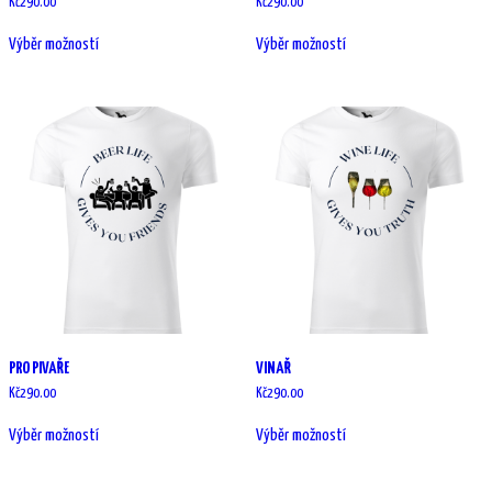
Kč
290.00
Kč
290.00
Tento
Tento
produkt
produkt
Výběr možností
Výběr možností
má
má
více
více
variant.
variant.
Možnosti
Možnosti
lze
lze
vybrat
vybrat
na
na
stránce
stránce
produktu
produktu
PRO PIVAŘE
VINAŘ
Kč
290.00
Kč
290.00
Tento
Tento
produkt
produkt
Výběr možností
Výběr možností
má
má
více
více
variant.
variant.